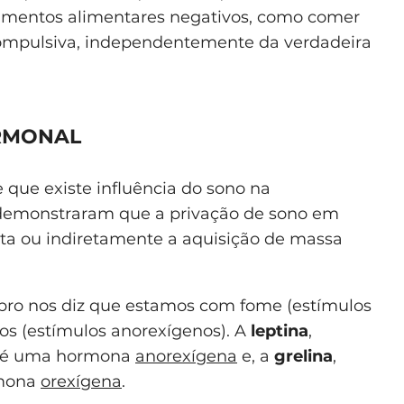
mentos alimentares negativos, como comer
ompulsiva, independentemente da verdadeira
RMONAL
 que existe influência do sono na
demonstraram que a privação de sono em
eta ou indiretamente a aquisição de massa
ro nos diz que estamos com fome (estímulos
os (estímulos anorexígenos). A
leptina
,
, é uma hormona
anorexígena
e, a
grelina
,
rmona
orexígena
.