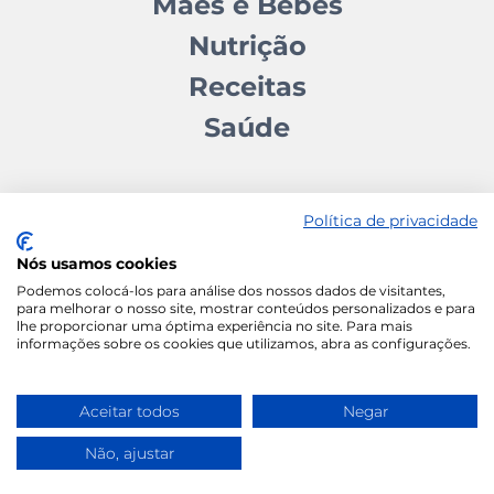
Mães e Bebés
Nutrição
Receitas
Saúde
Política de privacidade
Nós usamos cookies
Contactos
Quem somos
Autores
Estatuto Editorial
Podemos colocá-los para análise dos nossos dados de visitantes,
para melhorar o nosso site, mostrar conteúdos personalizados e para
Ficha Técnica
Manifesto
lhe proporcionar uma óptima experiência no site. Para mais
informações sobre os cookies que utilizamos, abra as configurações.
Política de Cookies
Termos e Condições
Política de Privacidade
Aceitar todos
Negar
Não, ajustar
Vida Ativa
Wace Studio © 2026 All Rights
Reserved