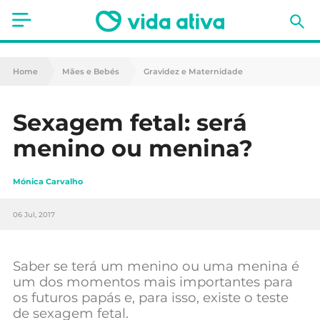
Saúde
Home
Mães e Bebés
Gravidez e Maternidade
Estética
Sexagem fetal: será
Nutrição
menino ou menina?
Receitas
Mónica Carvalho
Fitness
06 Jul, 2017
Mães e Bebés
Animais de Estimação
Saber se terá um menino ou uma menina é
um dos momentos mais importantes para
os futuros papás e, para isso, existe o teste
de sexagem fetal.