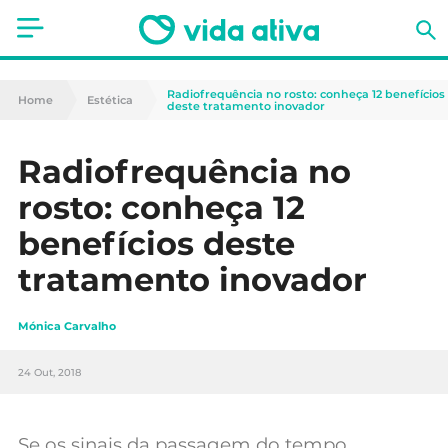
Saúde
Radiofrequência no rosto: conheça 12 benefícios
Home
Estética
deste tratamento inovador
Estética
Radiofrequência no
Nutrição
rosto: conheça 12
Receitas
benefícios deste
tratamento inovador
Fitness
Mães e Bebés
Mónica Carvalho
Animais de Estimação
24 Out, 2018
Se os sinais da passagem do tempo