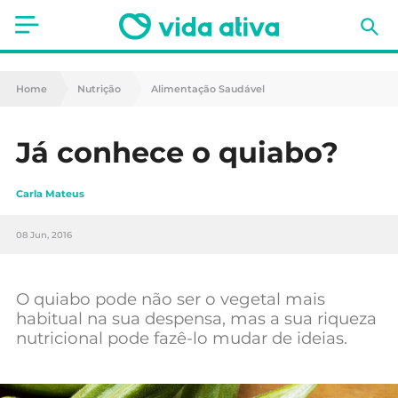
Saúde
Home
Nutrição
Alimentação Saudável
Estética
Já conhece o quiabo?
Nutrição
Carla Mateus
Receitas
08 Jun, 2016
Fitness
Mães e Bebés
O quiabo pode não ser o vegetal mais
habitual na sua despensa, mas a sua riqueza
Animais de Estimação
nutricional pode fazê-lo mudar de ideias.