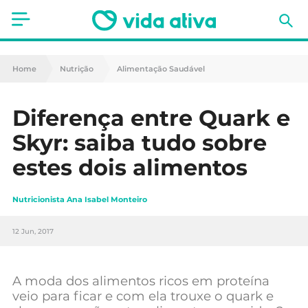
Saúde
Home
Nutrição
Alimentação Saudável
Estética
Diferença entre Quark e
Nutrição
Skyr: saiba tudo sobre
Receitas
estes dois alimentos
Fitness
Nutricionista Ana Isabel Monteiro
Mães e Bebés
12 Jun, 2017
Animais de Estimação
A moda dos alimentos ricos em proteína
veio para ficar e com ela trouxe o quark e