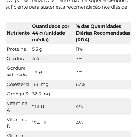
ovo por semana. No entanto, não há suporte científico
suficiente para suster esta recomendação nos dias de
hoje.
Quantidade por
% das Quantidades
Nutriente
44 g (unidade
Diárias Recomendadas
média)
(RDA)
Proteína
5.5 g
11%
Gordura
4.4 g
7%
Gordura
1.4 g
7%
saturada
Colesterol
186 mg
62%
Ómega 3
32.6 mg
–
Vitamina
214 UI
4%
A
Vitamina
15.4 UI
4%
D
Vitamina