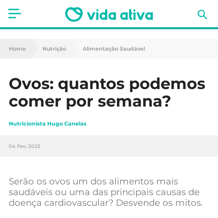
Saúde
Home
Nutrição
Alimentação Saudável
Estética
Ovos: quantos podemos
Nutrição
comer por semana?
Receitas
Nutricionista Hugo Canelas
Fitness
04 Fev, 2025
Mães e Bebés
Animais de Estimação
Serão os ovos um dos alimentos mais
saudáveis ou uma das principais causas de
doença cardiovascular? Desvende os mitos.