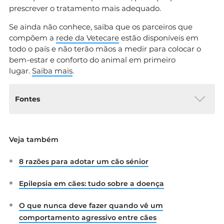
prescrever o tratamento mais adequado.
Se ainda não conhece, saiba que os parceiros que
compõem a
rede da Vetecare
estão disponíveis em
todo o país e não terão mãos a medir para colocar o
bem-estar e conforto do animal em primeiro
lugar.
Saiba mais
.
Fontes
MSD Veterinary Manual. Overview of Otitis
Veja também
Externa. Disponível em:
https://www.msdvetmanual.com/ear-
8 razões para adotar um cão sénior
disorders/otitis-externa/overview-of-otitis-
externa?query=otitis
Epilepsia em cães: tudo sobre a doença
O que nunca deve fazer quando vê um
comportamento agressivo entre cães