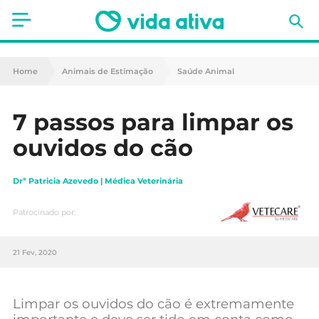
Saúde
Home
Animais de Estimação
Saúde Animal
Estética
7 passos para limpar os
Nutrição
ouvidos do cão
Receitas
Drª Patricia Azevedo | Médica Veterinária
Fitness
Patrocinado por:
Mães e Bebés
21 Fev, 2020
Animais de Estimação
Limpar os ouvidos do cão é extremamente