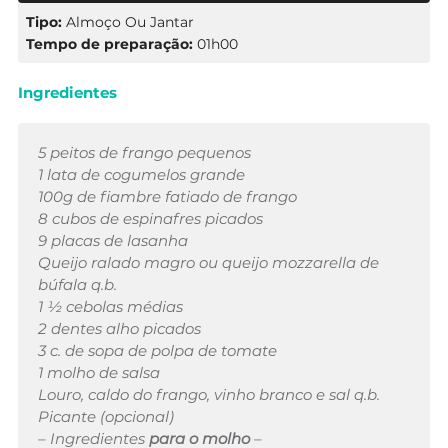
Tipo:
Almoço Ou Jantar
Tempo de preparação:
01h00
Ingredientes
5 peitos de frango pequenos
1 lata de cogumelos grande
100g de fiambre fatiado de frango
8 cubos de espinafres picados
9 placas de lasanha
Queijo ralado magro ou queijo mozzarella de
búfala q.b.
1 ½ cebolas médias
2 dentes alho picados
3 c. de sopa de polpa de tomate
1 molho de salsa
Louro, caldo do frango, vinho branco e sal q.b.
Picante (opcional)
– Ingredientes
para o molho
–