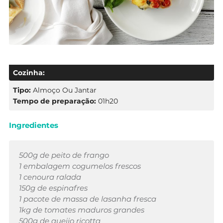
Cozinha:
Tipo:
Almoço Ou Jantar
Tempo de preparação:
01h20
Ingredientes
500g de peito de frango
1 embalagem cogumelos frescos
1 cenoura ralada
150g de espinafres
1 pacote de massa de lasanha fresca
1kg de tomates maduros grandes
500g de queijo ricotta