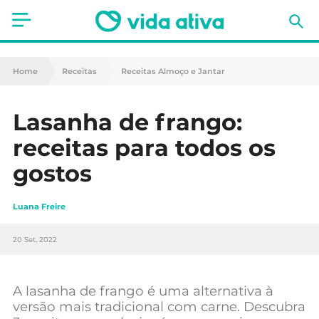
Saúde
Home
Receitas
Receitas Almoço e Jantar
Estética
Lasanha de frango:
Nutrição
receitas para todos os
Receitas
gostos
Fitness
Luana Freire
Mães e Bebés
20 Set, 2022
Animais de Estimação
A lasanha de frango é uma alternativa à
versão mais tradicional com carne. Descubra