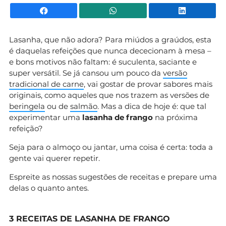
Facebook
WhatsApp
Li
Lasanha, que não adora? Para miúdos a graúdos, esta
é daquelas refeições que nunca dececionam à mesa –
e bons motivos não faltam: é suculenta, saciante e
super versátil. Se já cansou um pouco da
versão
tradicional de carne
, vai gostar de provar sabores mais
originais, como aqueles que nos trazem as versões de
beringela
ou de
salmão
. Mas a dica de hoje é: que tal
experimentar uma
lasanha de frango
na próxima
refeição?
Seja para o almoço ou jantar, uma coisa é certa: toda a
gente vai querer repetir.
Espreite as nossas sugestões de receitas e prepare uma
delas o quanto antes.
3 RECEITAS DE LASANHA DE FRANGO