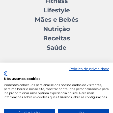
Fitness
Lifestyle
Mães e Bebés
Nutrição
Receitas
Saúde
Política de privacidade
Nós usamos cookies
Contactos
Quem somos
Autores
Estatuto Editorial
Podemos colocá-los para análise dos nossos dados de visitantes,
para melhorar o nosso site, mostrar conteúdos personalizados e para
Ficha Técnica
Manifesto
lhe proporcionar uma óptima experiência no site. Para mais
informações sobre os cookies que utilizamos, abra as configurações.
Política de Cookies
Termos e Condições
Política de Privacidade
Aceitar todos
Negar