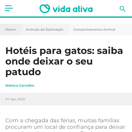
Saúde
Home
Animais de Estimação
Comportamento Animal
Estética
Hotéis para gatos: saiba
Nutrição
onde deixar o seu
Receitas
patudo
Fitness
Mónica Carvalho
Mães e Bebés
07 Ago, 2020
Animais de Estimação
Com a chegada das férias, muitas famílias
procuram um local de confiança para deixar