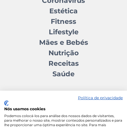
Coronavírus
Estética
Fitness
Lifestyle
Mães e Bebés
Nutrição
Receitas
Saúde
Política de privacidade
Nós usamos cookies
Contactos
Quem somos
Autores
Estatuto Editorial
Podemos colocá-los para análise dos nossos dados de visitantes,
para melhorar o nosso site, mostrar conteúdos personalizados e para
Ficha Técnica
Manifesto
lhe proporcionar uma óptima experiência no site. Para mais