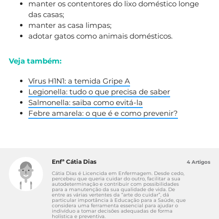
manter os contentores do lixo doméstico longe
das casas;
manter as casa limpas;
adotar gatos como animais domésticos.
Veja também:
Vírus H1N1: a temida Gripe A
Legionella: tudo o que precisa de saber
Salmonella: saiba como evitá-la
Febre amarela: o que é e como prevenir?
Enfª Cátia Dias
4 Artigos
Cátia Dias é Licencida em Enfermagem. Desde cedo,
percebeu que queria cuidar do outro, facilitar a sua
autodeterminação e contribuir com possibilidades
para a manutenção da sua qualidade de vida. De
entre as várias vertentes da “arte do cuidar”, dá
particular importância à Educação para a Saúde, que
considera uma ferramenta essencial para ajudar o
indivíduo a tomar decisões adequadas de forma
holística e preventiva.