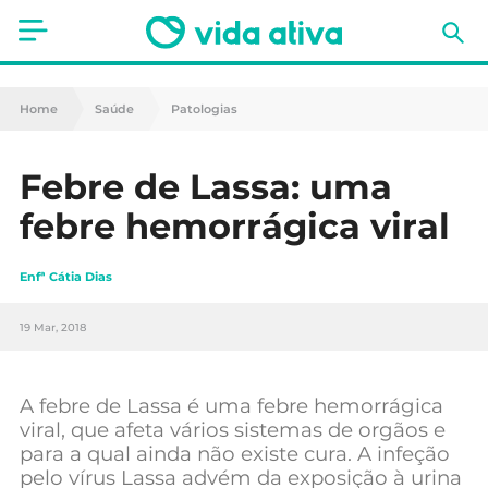
Saúde
Home
Saúde
Patologias
Estética
Febre de Lassa: uma
Nutrição
febre hemorrágica viral
Receitas
Enfª Cátia Dias
Fitness
19 Mar, 2018
Mães e Bebés
Animais de Estimação
A febre de Lassa é uma febre hemorrágica
viral, que afeta vários sistemas de orgãos e
para a qual ainda não existe cura. A infeção
pelo vírus Lassa advém da exposição à urina