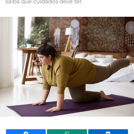
saiba que cuidados deve ter.
Facebook
WhatsApp
Li