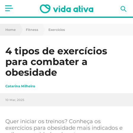
Saúde
Home
Fitness
Exercícios
Estética
4 tipos de exercícios
Nutrição
para combater a
Receitas
obesidade
Fitness
Catarina Milheiro
Mães e Bebés
10 Mar, 2025
Animais de Estimação
Quer iniciar os treinos? Conheça os
exercícios para obesidade mais indicados e