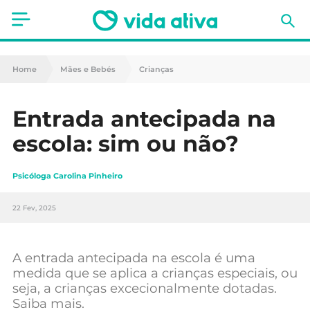
Saúde
Home
Mães e Bebés
Crianças
Estética
Entrada antecipada na
Nutrição
escola: sim ou não?
Receitas
Psicóloga Carolina Pinheiro
Fitness
22 Fev, 2025
Mães e Bebés
Animais de Estimação
A entrada antecipada na escola é uma
medida que se aplica a crianças especiais, ou
seja, a crianças excecionalmente dotadas.
Saiba mais.