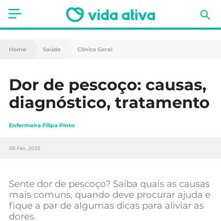
Saúde
Home
Saúde
Clínica Geral
Estética
Dor de pescoço: causas,
Nutrição
diagnóstico, tratamento
Receitas
Enfermeira Filipa Pinto
Fitness
06 Fev, 2025
Mães e Bebés
Animais de Estimação
Sente dor de pescoço? Saiba quais as causas
mais comuns, quando deve procurar ajuda e
fique a par de algumas dicas para aliviar as
dores.