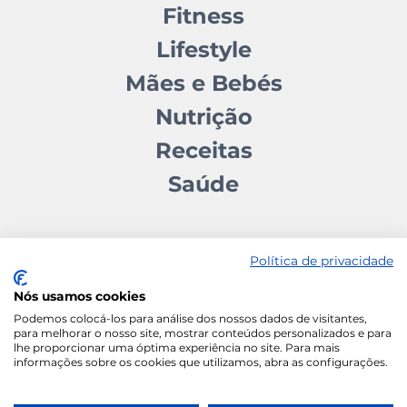
Fitness
Lifestyle
Mães e Bebés
Nutrição
Receitas
Saúde
Política de privacidade
Nós usamos cookies
Contactos
Quem somos
Autores
Estatuto Editorial
Podemos colocá-los para análise dos nossos dados de visitantes,
para melhorar o nosso site, mostrar conteúdos personalizados e para
Ficha Técnica
Manifesto
lhe proporcionar uma óptima experiência no site. Para mais
informações sobre os cookies que utilizamos, abra as configurações.
Política de Cookies
Termos e Condições
Política de Privacidade