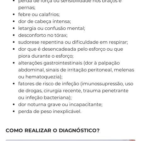
perda de força ou sensibilidade nos braços e
pernas;
febre ou calafrios;
dor de cabeça intensa;
letargia ou confusão mental;
desconforto no tórax;
sudorese repentina ou dificuldade em respirar;
dor que é desencadeada pelo esforço ou que
piora durante o esforço;
alterações gastrointestinais (dor à palpação
abdominal, sinais de irritação peritoneal, melenas
ou hematoquezia);
fatores de risco de infeção (imunossupressão, uso
de drogas, cirurgia recente, trauma penetrante
ou infeção bacteriana);
dor noturna grave ou incapacitante;
perda de peso inexplicável.
COMO REALIZAR O DIAGNÓSTICO?