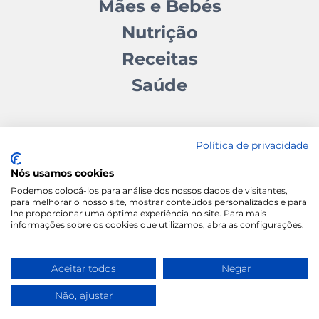
Mães e Bebés
Nutrição
Receitas
Saúde
Política de privacidade
Nós usamos cookies
Contactos
Quem somos
Autores
Estatuto Editorial
Podemos colocá-los para análise dos nossos dados de visitantes,
para melhorar o nosso site, mostrar conteúdos personalizados e para
Ficha Técnica
Manifesto
lhe proporcionar uma óptima experiência no site. Para mais
informações sobre os cookies que utilizamos, abra as configurações.
Política de Cookies
Termos e Condições
Política de Privacidade
Aceitar todos
Negar
Não, ajustar
Vida Ativa
Wace Studio © 2026 All Rights
Reserved