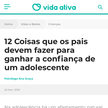
Saúde
Home
Mães e Bebés
Crianças
Estética
12 Coisas que os pais
Nutrição
devem fazer para
Receitas
ganhar a confiança de
um adolescente
Fitness
Mães e Bebés
Psicóloga Ana Graça
Animais de Estimação
26 Mar, 2018
Na adolescência há um afastamento natural