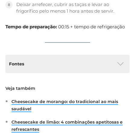
Deixar arrefecer, cubrir as taças e levar ao
frigorífico pelo menos 1 hora antes de servir.
Tempo de preparação:
00:15 + tempo de refrigeração
Fontes
As receitas presentes neste artigo foram
Veja também
adaptadas das páginas
Receitas na Rede
,
Miss
Kale
e
Dona Bimby respetivamente.
Cheesecake de morango: do tradicional ao mais
saudável
Cheesecake de limão: 4 combinações apetitosas e
refrescantes