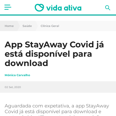
Saúde
Home
Saúde
Clínica Geral
Estética
App StayAway Covid já
Nutrição
está disponível para
Receitas
download
Fitness
Mónica Carvalho
Mães e Bebés
02 Set, 2020
Animais de Estimação
Aguardada com expetativa, a app StayAway
Covid já está disponível para download e