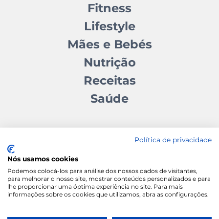
Fitness
Lifestyle
Mães e Bebés
Nutrição
Receitas
Saúde
Política de privacidade
Nós usamos cookies
Contactos
Quem somos
Autores
Estatuto Editorial
Podemos colocá-los para análise dos nossos dados de visitantes,
para melhorar o nosso site, mostrar conteúdos personalizados e para
Ficha Técnica
Manifesto
lhe proporcionar uma óptima experiência no site. Para mais
informações sobre os cookies que utilizamos, abra as configurações.
Política de Cookies
Termos e Condições
Política de Privacidade