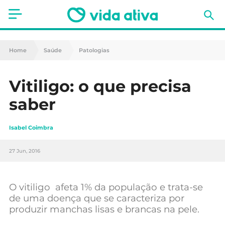
Saúde
Home
Saúde
Patologias
Estética
Vitiligo: o que precisa
Nutrição
saber
Receitas
Isabel Coimbra
Fitness
27 Jun, 2016
Mães e Bebés
Animais de Estimação
O vitiligo
afeta 1% da população e trata-se
de
uma doença que se caracteriza por
produzir manchas lisas e brancas na pele.