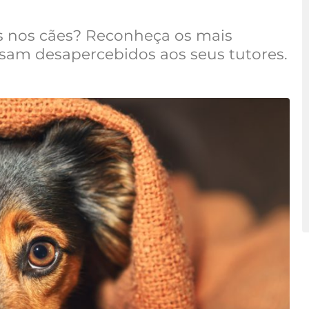
ess nos cães? Reconheça os mais
sam desapercebidos aos seus tutores.