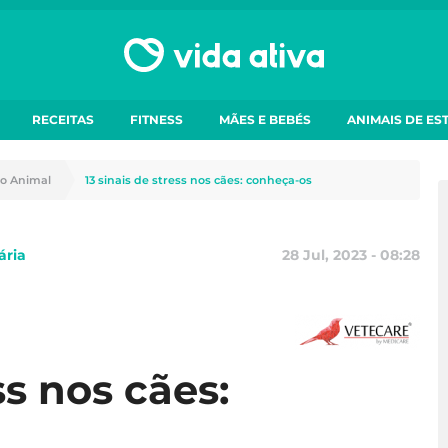
RECEITAS
FITNESS
MÃES E BEBÉS
ANIMAIS DE ES
o Animal
13 sinais de stress nos cães: conheça-os
ária
28 Jul, 2023 - 08:28
ss nos cães: