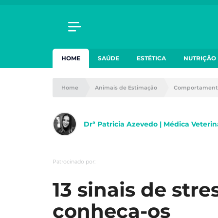
HOME
SAÚDE
ESTÉTICA
NUTRIÇÃO
Home
Animais de Estimação
Comportament
Drª Patricia Azevedo | Médica Veterin
Patrocinado por:
13 sinais de stre
conheça-os