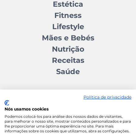
Estética
Fitness
Lifestyle
Mães e Bebés
Nutrição
Receitas
Saúde
Política de privacidade
Nós usamos cookies
Contactos
Quem somos
Autores
Estatuto Editorial
Podemos colocá-los para análise dos nossos dados de visitantes,
para melhorar o nosso site, mostrar conteúdos personalizados e para
Ficha Técnica
Manifesto
lhe proporcionar uma óptima experiência no site. Para mais
informações sobre os cookies que utilizamos, abra as configurações.
Política de Cookies
Termos e Condições