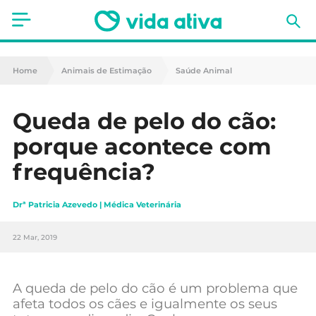
Saúde
Home
Animais de Estimação
Saúde Animal
Estética
Queda de pelo do cão:
Nutrição
porque acontece com
Receitas
frequência?
Fitness
Drª Patricia Azevedo | Médica Veterinária
Mães e Bebés
22 Mar, 2019
Animais de Estimação
A queda de pelo do cão é um problema que
afeta todos os cães e igualmente os seus