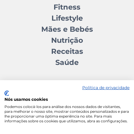
Fitness
Lifestyle
Mães e Bebés
Nutrição
Receitas
Saúde
Política de privacidade
Nós usamos cookies
Contactos
Quem somos
Autores
Estatuto Editorial
Podemos colocá-los para análise dos nossos dados de visitantes,
para melhorar o nosso site, mostrar conteúdos personalizados e para
Ficha Técnica
Manifesto
lhe proporcionar uma óptima experiência no site. Para mais
informações sobre os cookies que utilizamos, abra as configurações.
Política de Cookies
Termos e Condições
Política de Privacidade