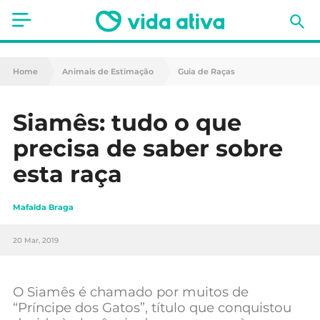
Saúde
Home
Animais de Estimação
Guia de Raças
Estética
Siamês: tudo o que
Nutrição
precisa de saber sobre
Receitas
esta raça
Fitness
Mafalda Braga
Mães e Bebés
20 Mar, 2019
Animais de Estimação
O Siamês é chamado por muitos de
“Príncipe dos Gatos”, título que conquistou