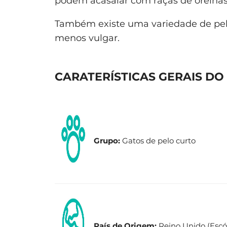
podem acasalar com raças de orelhas 
Também existe uma variedade de pel
menos vulgar.
CARATERÍSTICAS GERAIS DO
Grupo:
Gatos de pelo curto
País de Origem:
Reino Unido (Escó