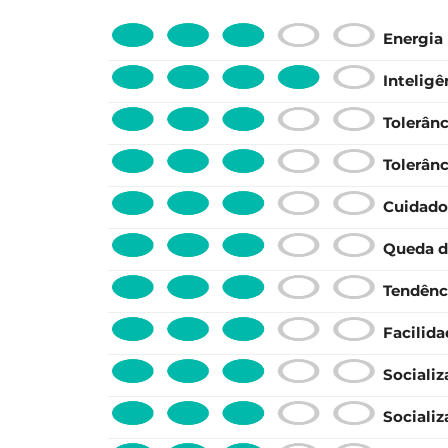
Energia
Inteligê
Tolerânc
Tolerânc
Cuidado
Queda d
Tendênc
Facilid
Sociali
Sociali