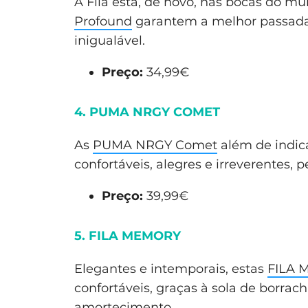
A Fila está, de novo, nas bocas do mu
Profound
garantem a melhor passada 
inigualável.
Preço:
34,99€
4. PUMA NRGY COMET
As
PUMA NRGY Comet
além de indic
confortáveis, alegres e irreverentes, p
Preço:
39,99€
5. FILA MEMORY
Elegantes e intemporais, estas
FILA 
confortáveis, graças à sola de borrac
amortecimento.