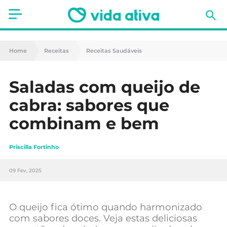
Saúde
Home
Receitas
Receitas Saudáveis
Estética
Saladas com queijo de
Nutrição
cabra: sabores que
Receitas
combinam e bem
Fitness
Priscilla Fortinho
Mães e Bebés
09 Fev, 2025
Animais de Estimação
O queijo fica ótimo quando harmonizado
com sabores doces. Veja estas deliciosas