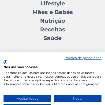
Lifestyle
Mães e Bebés
Nutrição
Receitas
Saúde
Política de privacidade
Nós usamos cookies
Contactos
Quem somos
Autores
Estatuto Editorial
Podemos colocá-los para análise dos nossos dados de visitantes,
para melhorar o nosso site, mostrar conteúdos personalizados e para
Ficha Técnica
Manifesto
lhe proporcionar uma óptima experiência no site. Para mais
informações sobre os cookies que utilizamos, abra as configurações.
Política de Cookies
Termos e Condições
Política de Privacidade
Aceitar todos
Negar