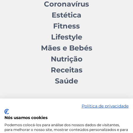
Coronavírus
Estética
Fitness
Lifestyle
Mães e Bebés
Nutrição
Receitas
Saúde
Política de privacidade
Nós usamos cookies
Contactos
Quem somos
Autores
Estatuto Editorial
Podemos colocá-los para análise dos nossos dados de visitantes,
para melhorar o nosso site, mostrar conteúdos personalizados e para
Ficha Técnica
Manifesto