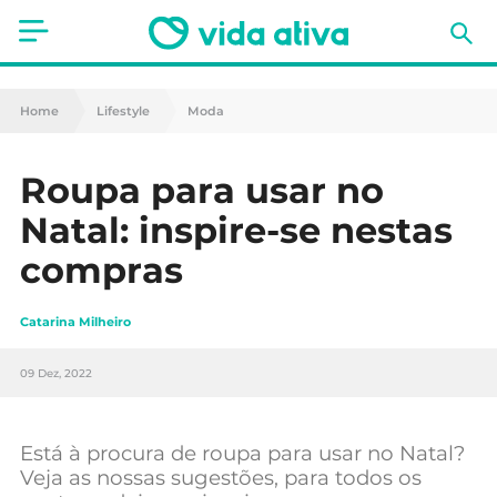
Saúde
Home
Lifestyle
Moda
Estética
Roupa para usar no
Nutrição
Natal: inspire-se nestas
Receitas
compras
Fitness
Catarina Milheiro
Mães e Bebés
09 Dez, 2022
Animais de Estimação
Está à procura de roupa para usar no Natal?
Veja as nossas sugestões, para todos os