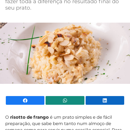
fazer toda a diferença no resultado final do
seu prato.
Facebook
WhatsApp
Li
O
risotto de frango
é um prato simples e de fácil
preparação, que sabe bem tanto num almoço de
semana como para servir numa ocasião especial. Para