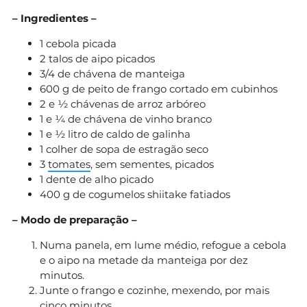
– Ingredientes –
1 cebola picada
2 talos de aipo picados
3/4 de chávena de manteiga
600 g de peito de frango cortado em cubinhos
2 e ½ chávenas de arroz arbóreo
1 e ¼ de chávena de vinho branco
1 e ½ litro de caldo de galinha
1 colher de sopa de estragão seco
3
tomates
, sem sementes, picados
1 dente de alho picado
400 g de cogumelos shiitake fatiados
– Modo de preparação –
Numa panela, em lume médio, refogue a cebola
e o aipo na metade da manteiga por dez
minutos.
Junte o frango e cozinhe, mexendo, por mais
cinco minutos.