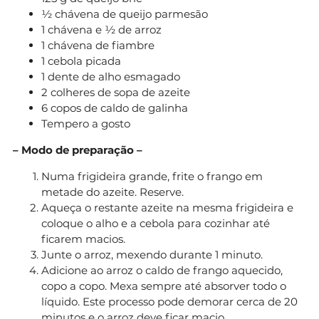
½ chávena de queijo parmesão
1 chávena e ½ de arroz
1 chávena de fiambre
1 cebola picada
1 dente de alho esmagado
2 colheres de sopa de azeite
6 copos de caldo de galinha
Tempero a gosto
– Modo de preparação –
Numa frigideira grande, frite o frango em
metade do azeite. Reserve.
Aqueça o restante azeite na mesma frigideira e
coloque o alho e a cebola para cozinhar até
ficarem macios.
Junte o arroz, mexendo durante 1 minuto.
Adicione ao arroz o caldo de frango aquecido,
copo a copo. Mexa sempre até absorver todo o
líquido. Este processo pode demorar cerca de 20
minutos e o arroz deve ficar macio.