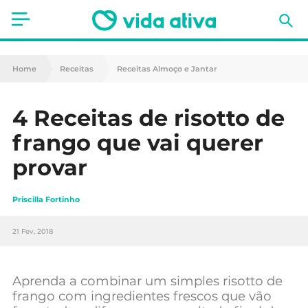
Saúde
Home
Receitas
Receitas Almoço e Jantar
Estética
4 Receitas de risotto de
Nutrição
frango que vai querer
Receitas
provar
Fitness
Priscilla Fortinho
Mães e Bebés
21 Fev, 2018
Animais de Estimação
Aprenda a combinar um simples risotto de
frango com ingredientes frescos que vão