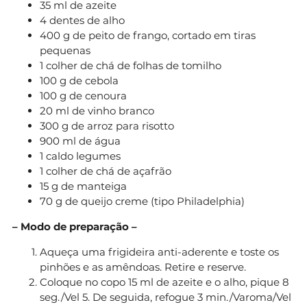
35 ml de azeite
4 dentes de alho
400 g de peito de frango, cortado em tiras
pequenas
1 colher de chá de folhas de tomilho
100 g de cebola
100 g de cenoura
20 ml de vinho branco
300 g de arroz para risotto
900 ml de água
1 caldo legumes
1 colher de chá de açafrão
15 g de manteiga
70 g de queijo creme (tipo Philadelphia)
– Modo de preparação –
Aqueça uma frigideira anti-aderente e toste os
pinhões e as amêndoas. Retire e reserve.
Coloque no copo 15 ml de azeite e o alho, pique 8
seg./Vel 5. De seguida, refogue 3 min./Varoma/Vel