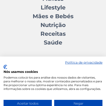
Lifestyle
Mães e Bebés
Nutrição
Receitas
Saúde
Política de privacidade
Nós usamos cookies
Contactos
Quem somos
Autores
Estatuto Editorial
Podemos colocá-los para análise dos nossos dados de visitantes,
para melhorar o nosso site, mostrar conteúdos personalizados e para
Ficha Técnica
Manifesto
lhe proporcionar uma óptima experiência no site. Para mais
informações sobre os cookies que utilizamos, abra as configurações.
Política de Cookies
Termos e Condições
Política de Privacidade
Aceitar todos
Negar