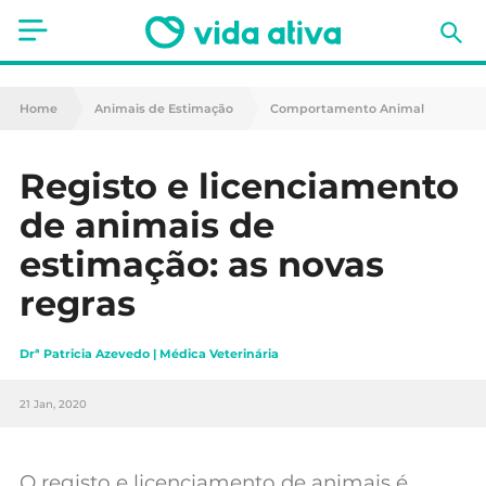
Saúde
Home
Animais de Estimação
Comportamento Animal
Estética
Registo e licenciamento
Nutrição
de animais de
Receitas
estimação: as novas
regras
Fitness
Mães e Bebés
Drª Patricia Azevedo | Médica Veterinária
Animais de Estimação
21 Jan, 2020
O registo e licenciamento de animais é