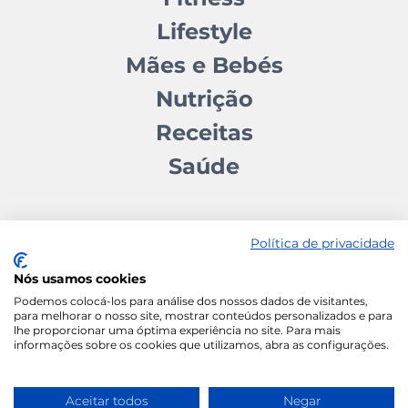
Lifestyle
Mães e Bebés
Nutrição
Receitas
Saúde
Política de privacidade
Nós usamos cookies
Contactos
Quem somos
Autores
Estatuto Editorial
Podemos colocá-los para análise dos nossos dados de visitantes,
para melhorar o nosso site, mostrar conteúdos personalizados e para
Ficha Técnica
Manifesto
lhe proporcionar uma óptima experiência no site. Para mais
informações sobre os cookies que utilizamos, abra as configurações.
Política de Cookies
Termos e Condições
Política de Privacidade
Aceitar todos
Negar