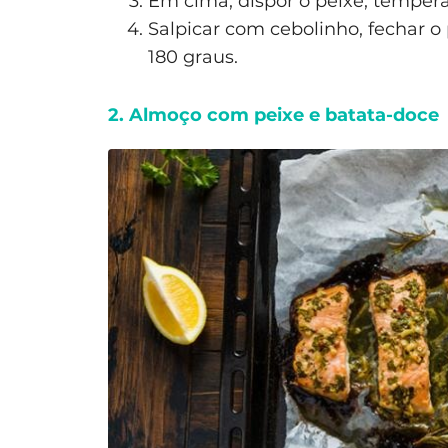
Em cima, dispor o peixe, tempera
Salpicar com cebolinho, fechar o
180 graus.
2. Almoço com peixe e batata-doce