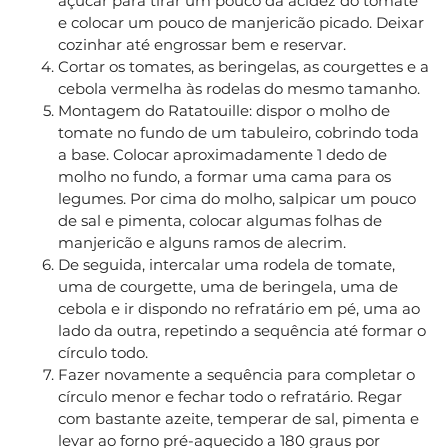
açúcar para tirar um pouco da acidez do tomate
e colocar um pouco de manjericão picado. Deixar
cozinhar até engrossar bem e reservar.
Cortar os tomates, as beringelas, as courgettes e a
cebola vermelha às rodelas do mesmo tamanho.
Montagem do Ratatouille: dispor o molho de
tomate no fundo de um tabuleiro, cobrindo toda
a base. Colocar aproximadamente 1 dedo de
molho no fundo, a formar uma cama para os
legumes. Por cima do molho, salpicar um pouco
de sal e pimenta, colocar algumas folhas de
manjericão e alguns ramos de alecrim.
De seguida, intercalar uma rodela de tomate,
uma de courgette, uma de beringela, uma de
cebola e ir dispondo no refratário em pé, uma ao
lado da outra, repetindo a sequência até formar o
círculo todo.
Fazer novamente a sequência para completar o
círculo menor e fechar todo o refratário. Regar
com bastante azeite, temperar de sal, pimenta e
levar ao forno pré-aquecido a 180 graus por