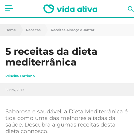
Saúde
Home
Receitas
Receitas Almoço e Jantar
Estética
5 receitas da dieta
Nutrição
mediterrânica
Receitas
Priscilla Fortinho
Fitness
12 Nov, 2019
Mães e Bebés
Animais de Estimação
Saborosa e saudável, a Dieta Mediterrânica é
tida como uma das melhores aliadas da
saúde. Descubra algumas receitas desta
dieta connosco.