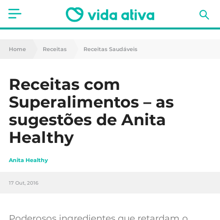
Saúde
Home
Receitas
Receitas Saudáveis
Estética
Receitas com
Nutrição
Superalimentos – as
Receitas
sugestões de Anita
Healthy
Fitness
Mães e Bebés
Anita Healthy
Animais de Estimação
17 Out, 2016
Poderosos ingredientes que retardam o