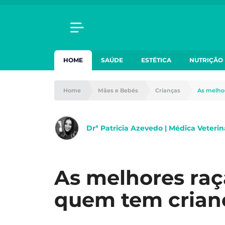
HOME
SAÚDE
ESTÉTICA
NUTRIÇÃO
Home
Mães e Bebés
Crianças
As melho
Drª Patricia Azevedo | Médica Veterin
As melhores raç
quem tem crian