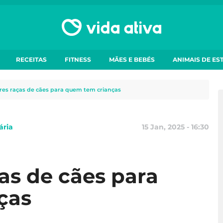
RECEITAS
FITNESS
MÃES E BEBÉS
ANIMAIS DE ES
res raças de cães para quem tem crianças
ária
15 Jan, 2025 - 16:30
as de cães para
ças