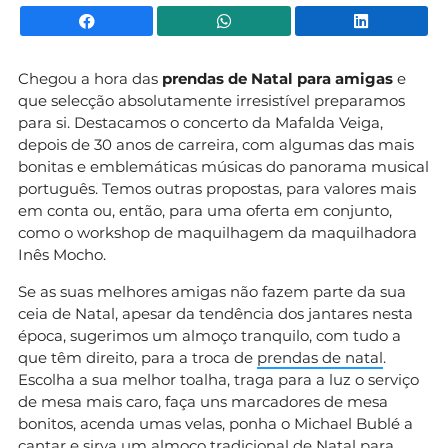
Facebook
WhatsApp
Li
Chegou a hora das
prendas de Natal para amigas
e
que selecção absolutamente irresistível preparamos
para si. Destacamos o concerto da Mafalda Veiga,
depois de 30 anos de carreira, com algumas das mais
bonitas e emblemáticas músicas do panorama musical
português. Temos outras propostas, para valores mais
em conta ou, então, para uma oferta em conjunto,
como o workshop de maquilhagem da maquilhadora
Inês Mocho.
Se as suas melhores amigas não fazem parte da sua
ceia de Natal, apesar da tendência dos jantares nesta
época, sugerimos um almoço tranquilo, com tudo a
que têm direito, para a troca de
prendas de natal
.
Escolha a sua melhor toalha, traga para a luz o serviço
de mesa mais caro, faça uns marcadores de mesa
bonitos, acenda umas velas, ponha o Michael Bublé a
cantar e sirva um almoço tradicional de Natal para