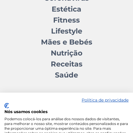
Estética
Fitness
Lifestyle
Mães e Bebés
Nutrição
Receitas
Saúde
Política de privacidade
Nós usamos cookies
Contactos
Quem somos
Autores
Estatuto Editorial
Podemos colocá-los para análise dos nossos dados de visitantes,
para melhorar o nosso site, mostrar conteúdos personalizados e para
Ficha Técnica
Manifesto
lhe proporcionar uma óptima experiência no site. Para mais