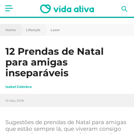
Saúde
Home
Lifestyle
Lazer
Estética
12 Prendas de Natal
Nutrição
para amigas
Receitas
inseparáveis
Fitness
Isabel Coimbra
Mães e Bebés
10 Dez, 2018
Animais de Estimação
Sugestões de prendas de Natal para amigas
que estão sempre lá, que viveram consigo