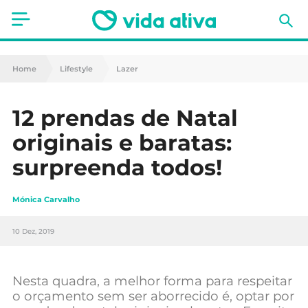
Saúde
Home
Lifestyle
Lazer
Estética
12 prendas de Natal
Nutrição
originais e baratas:
Receitas
surpreenda todos!
Fitness
Mónica Carvalho
Mães e Bebés
10 Dez, 2019
Animais de Estimação
Nesta quadra, a melhor forma para respeitar
o orçamento sem ser aborrecido é, optar por