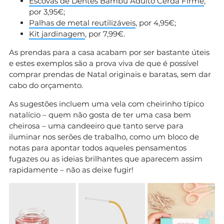
Escovas de Dentes Bambu Adulto Cerda Firme
,
por 3,95€;
Palhas de metal reutilizáveis
, por 4,95€;
Kit jardinagem
, por 7,99€.
As prendas para a casa acabam por ser bastante úteis
e estes exemplos são a prova viva de que é possível
comprar prendas de Natal originais e baratas, sem dar
cabo do orçamento.
As sugestões incluem uma vela com cheirinho típico
natalício – quem não gosta de ter uma casa bem
cheirosa – uma candeeiro que tanto serve para
iluminar nos serões de trabalho, como um bloco de
notas para apontar todos aqueles pensamentos
fugazes ou as ideias brilhantes que aparecem assim
rapidamente – não as deixe fugir!