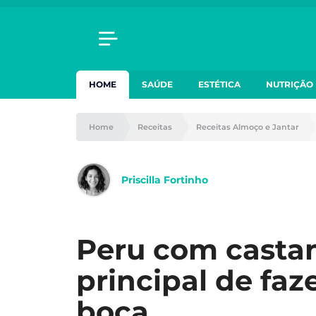
HOME
SAÚDE
ESTÉTICA
NUTRIÇÃO
Home
Receitas
Receitas Almoço e Jantar
Priscilla Fortinho
Peru com casta
principal de faz
boca