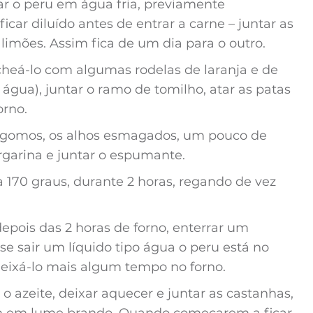
r o peru em água fria, previamente
car diluído antes de entrar a carne – juntar as
 limões. Assim fica de um dia para o outro.
echeá-lo com algumas rodelas de laranja e de
 água), juntar o ramo de tomilho, atar as patas
orno.
 gomos, os alhos esmagados, um pouco de
garina e juntar o espumante.
 a 170 graus, durante 2 horas, regando de vez
depois das 2 horas de forno, enterrar um
e sair um líquido tipo água o peru está no
 deixá-lo mais algum tempo no forno.
 azeite, deixar aquecer e juntar as castanhas,
em em lume brando. Quando começarem a ficar