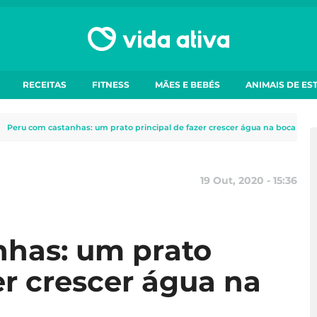
RECEITAS
FITNESS
MÃES E BEBÉS
ANIMAIS DE ES
Peru com castanhas: um prato principal de fazer crescer água na boca
19 Out, 2020 - 15:36
nhas: um prato
er crescer água na