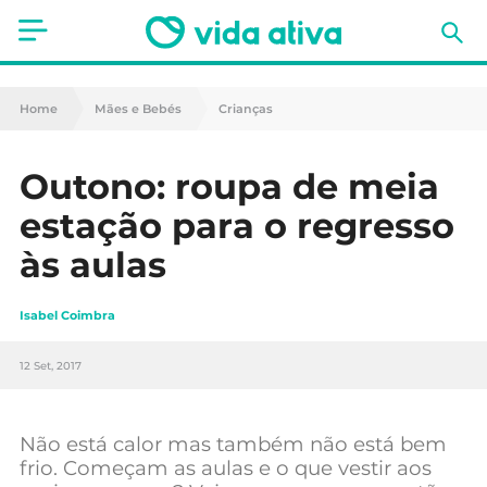
Saúde
Home
Mães e Bebés
Crianças
Estética
Outono: roupa de meia
Nutrição
estação para o regresso
Receitas
às aulas
Fitness
Isabel Coimbra
Mães e Bebés
12 Set, 2017
Animais de Estimação
Não está calor mas também não está bem
frio. Começam as aulas e o que vestir aos