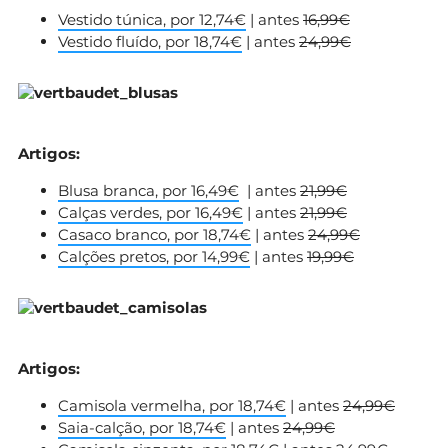
Vestido túnica, por 12,74€
| antes
16,99€
Vestido fluído, por 18,74€
| antes
24,99€
Artigos:
Blusa branca, por 16,49€
| antes
21,99€
Calças verdes, por 16,49€
| antes
21,99€
Casaco branco, por 18,74€
| antes
24,99€
Calções pretos, por 14,99€
| antes
19,99€
Artigos:
Camisola vermelha, por 18,74€
| antes
24,99€
Saia-calção, por 18,74€
| antes
24,99€