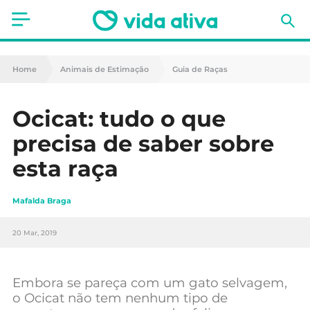
Saúde
Home
Animais de Estimação
Guia de Raças
Estética
Ocicat: tudo o que
Nutrição
precisa de saber sobre
Receitas
esta raça
Fitness
Mafalda Braga
Mães e Bebés
20 Mar, 2019
Animais de Estimação
Embora se pareça com um gato selvagem,
o Ocicat não tem nenhum tipo de