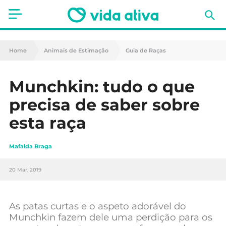
Saúde
Home
Animais de Estimação
Guia de Raças
Estética
Munchkin: tudo o que
Nutrição
precisa de saber sobre
Receitas
esta raça
Fitness
Mafalda Braga
Mães e Bebés
20 Mar, 2019
Animais de Estimação
As patas curtas e o aspeto adorável do
Munchkin fazem dele uma perdição para os