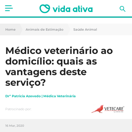
Saúde
Home
Animais de Estimação
Saúde Animal
Estética
Médico veterinário ao
Nutrição
domicílio: quais as
Receitas
vantagens deste
serviço?
Fitness
Mães e Bebés
Drª Patricia Azevedo | Médica Veterinária
Animais de Estimação
Patrocinado por:
16 Mar, 2020