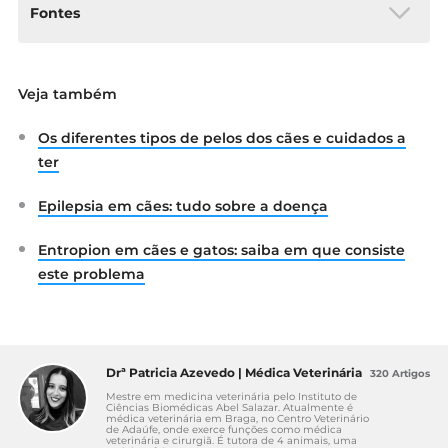
Fontes
Effects of a single preappointment dose of
Veja também
gabapentin on signs of stress in cats during
transportation and veterinary examination.
Os diferentes tipos de pelos dos cães e cuidados a
Disponível em:
https://avmajournals.avma.org/doi/abs/10.2
ter
460/javma.251.10.1175
ISFM – Cat Friendly Clinic. What is a Cat
Epilepsia em cães: tudo sobre a doença
Friendly Clinic? Disponível em:
https://catfriendlyclinic.org/cat-
Entropion em cães e gatos: saiba em que consiste
owners/what-is-a-cat-friendly-clinic/
este problema
Drª Patricia Azevedo | Médica Veterinária
320 Artigos
Mestre em medicina veterinária pelo Instituto de
Ciências Biomédicas Abel Salazar. Atualmente é
médica veterinária em Braga, no Centro Veterinário
de Adaúfe, onde exerce funções como médica
veterinária e cirurgiã. É tutora de 4 animais, uma