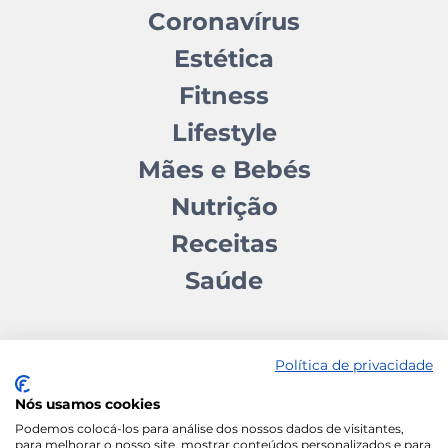
Coronavírus
Estética
Fitness
Lifestyle
Mães e Bebés
Nutrição
Receitas
Saúde
Política de privacidade
Nós usamos cookies
Contactos
Quem somos
Autores
Estatuto Editorial
Podemos colocá-los para análise dos nossos dados de visitantes,
para melhorar o nosso site, mostrar conteúdos personalizados e para