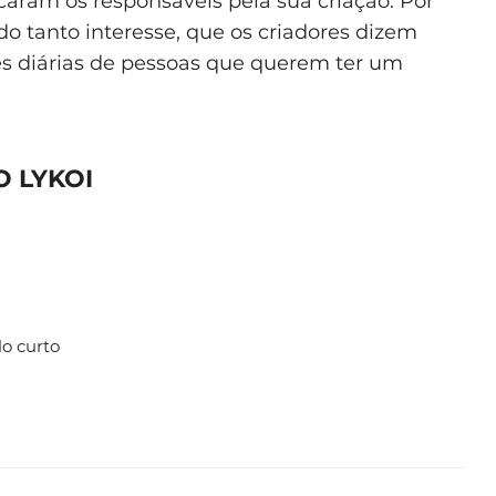
ticaram os responsáveis pela sua criação. Por
o tanto interesse, que os criadores dizem
es diárias de pessoas que querem ter um
O LYKOI
lo curto