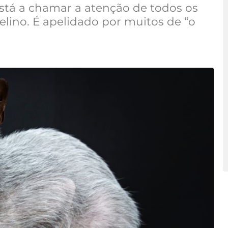
stá a chamar a atenção de todos os
ino. É apelidado por muitos de “o