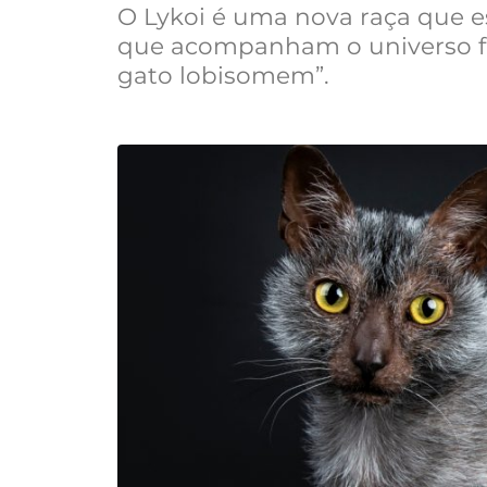
O Lykoi é uma nova raça que e
que acompanham o universo fel
gato lobisomem”.