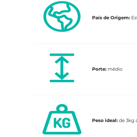
País de Origem:
Es
Porte:
médio
Peso ideal:
de 3kg 