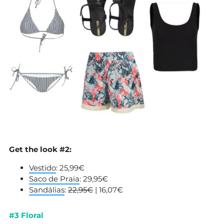
Get the look #2:
Vestido
: 25,99€
Saco de Praia
: 29,95€
Sandálias
:
22,95€
| 16,07€
#3 Floral