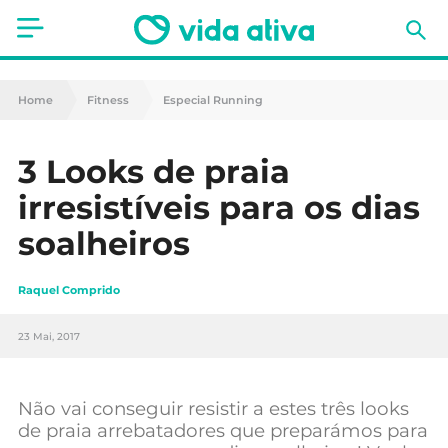
Saúde
Home
Fitness
Especial Running
Estética
3 Looks de praia
Nutrição
irresistíveis para os dias
Receitas
soalheiros
Fitness
Raquel Comprido
Mães e Bebés
23 Mai, 2017
Animais de Estimação
Não vai conseguir resistir a estes três looks
de praia arrebatadores que preparámos para