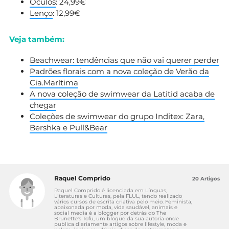
Óculos
: 24,99€
Lenço
: 12,99€
Veja também:
Beachwear: tendências que não vai querer perder
Padrões florais com a nova coleção de Verão da
Cia.Marítima
A nova coleção de swimwear da Latitid acaba de
chegar
Coleções de swimwear do grupo Inditex: Zara,
Bershka e Pull&Bear
Raquel Comprido
20 Artigos
Raquel Comprido é licenciada em Línguas,
Literaturas e Culturas, pela FLUL, tendo realizado
vários cursos de escrita criativa pelo meio. Feminista,
apaixonada por moda, vida saudável, animais e
social media é a blogger por detrás do The
Brunette's Tofu, um blogue da sua autoria onde
publica diariamente artigos sobre lifestyle, moda e