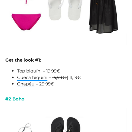
Get the look #1:
Top biquíni
– 19,99€
Cueca biquíni
–
15,99€
| 11,19€
Chapéu
– 29,95€
#2 Boho