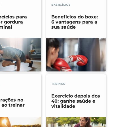
S
EXERCÍCIOS
rcícios para
Benefícios do boxe:
r gordura
6 vantagens para a
minal
sua saúde
TREINOS
S
Exercício depois dos
erações no
40: ganhe saúde e
 ao treinar
vitalidade