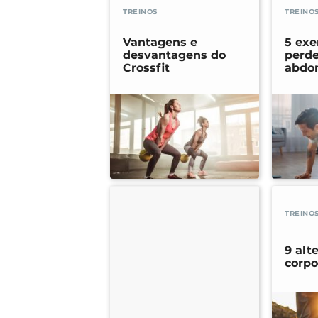
TREINOS
TREINO
Vantagens e
5 exe
desvantagens do
perde
Crossfit
abdo
TREINO
9 alt
corpo