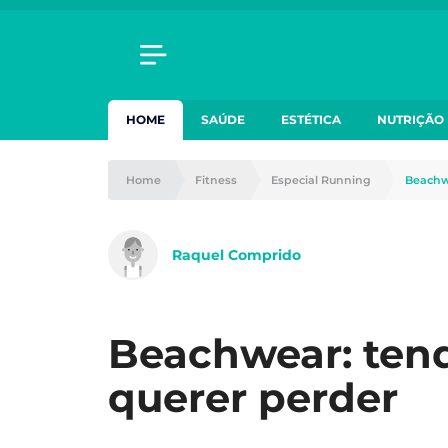
HOME
SAÚDE
ESTÉTICA
NUTRIÇÃO
Home
Fitness
Especial Running
Beachw
Raquel Comprido
Beachwear: tend
querer perder