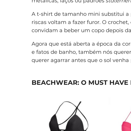
metálicas, laços ou padrões
statemen
A t-shirt de tamanho mini substitui a
riscas voltam a fazer furor. O croche
convidam a beber um copo depois da 
Agora que está aberta a época da cor
e fatos de banho, também nós quere
querer agarrar antes que o sol venha p
BEACHWEAR: O MUST HAVE 