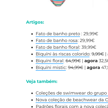
Artigos:
Fato de banho preto
: 29,99€
Fato de banho rosa
: 29,99€
Fato de banho floral
: 39,99€
Biquíni às riscas colorido
:
9,99€
|
Biquíni floral
:
64,99€
|
agora
32,
Biquíni mistic
:
94,99€
|
agora
47,
Veja também:
Coleções de swimwear do grupo I
Nova coleção de beachwear da 
Padrões florais com a nova coleç