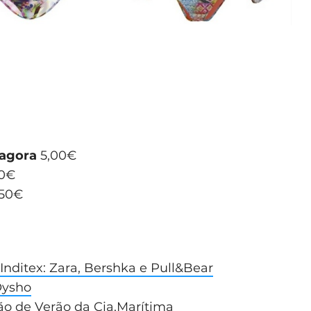
agora
5,00€
50€
50€
nditex: Zara, Bershka e Pull&Bear
Oysho
ão de Verão da Cia.Marítima