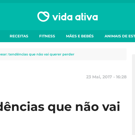
RECEITAS
FITNESS
MÃES E BEBÉS
ANIMAIS DE ES
ear: tendências que não vai querer perder
23 Mai, 2017 - 16:28
ências que não vai