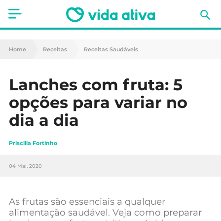
Saúde
Home
Receitas
Receitas Saudáveis
Estética
Lanches com fruta: 5
Nutrição
opções para variar no
Receitas
dia a dia
Fitness
Priscilla Fortinho
Mães e Bebés
04 Mai, 2020
Animais de Estimação
As frutas são essenciais a qualquer
alimentação saudável. Veja como preparar