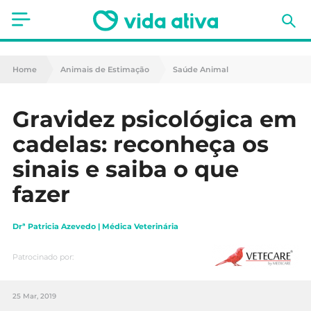
Saúde
Home
Animais de Estimação
Saúde Animal
Estética
Gravidez psicológica em
Nutrição
cadelas: reconheça os
Receitas
sinais e saiba o que
fazer
Fitness
Mães e Bebés
Drª Patricia Azevedo | Médica Veterinária
Animais de Estimação
Patrocinado por:
25 Mar, 2019