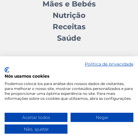
Mães e Bebés
Nutrição
Receitas
Saúde
Política de privacidade
Nós usamos cookies
Contactos
Quem somos
Autores
Estatuto Editorial
Podemos colocá-los para análise dos nossos dados de visitantes,
para melhorar o nosso site, mostrar conteúdos personalizados e para
Ficha Técnica
Manifesto
lhe proporcionar uma óptima experiência no site. Para mais
informações sobre os cookies que utilizamos, abra as configurações.
Política de Cookies
Termos e Condições
Política de Privacidade
Aceitar todos
Negar
Não, ajustar
Vida Ativa
Wace Studio © 2026 All Rights
Reserved