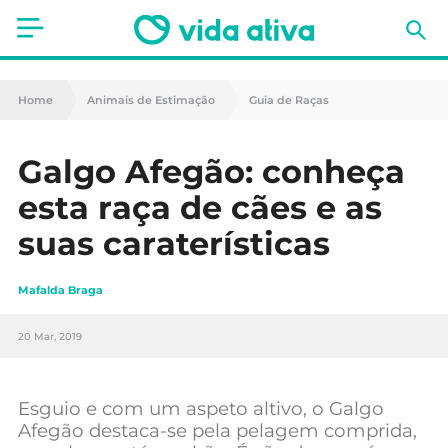
Saúde
Home
Animais de Estimação
Guia de Raças
Estética
Galgo Afegão: conheça
Nutrição
esta raça de cães e as
Receitas
suas caraterísticas
Fitness
Mafalda Braga
Mães e Bebés
20 Mar, 2019
Animais de Estimação
Esguio e com um aspeto altivo, o Galgo
Afegão destaca-se pela pelagem comprida,