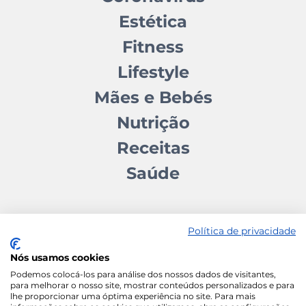
Estética
Fitness
Lifestyle
Mães e Bebés
Nutrição
Receitas
Saúde
Política de privacidade
Nós usamos cookies
Contactos
Quem somos
Autores
Estatuto Editorial
Podemos colocá-los para análise dos nossos dados de visitantes,
para melhorar o nosso site, mostrar conteúdos personalizados e para
Ficha Técnica
Manifesto
lhe proporcionar uma óptima experiência no site. Para mais