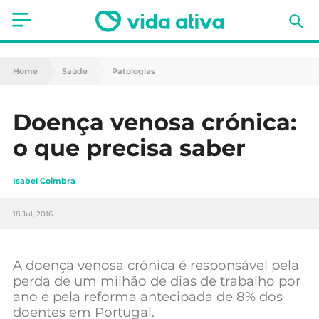
Saúde
Home
Saúde
Patologias
Estética
Doença venosa crónica:
Nutrição
o que precisa saber
Receitas
Isabel Coimbra
Fitness
18 Jul, 2016
Mães e Bebés
Animais de Estimação
A doença venosa crónica é responsável pela
perda de um milhão de dias de trabalho por
ano e pela reforma antecipada de 8% dos
doentes em Portugal.