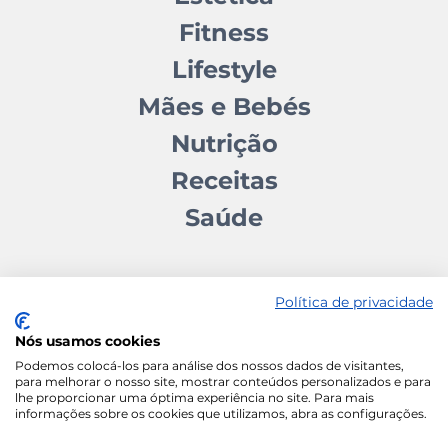
Fitness
Lifestyle
Mães e Bebés
Nutrição
Receitas
Saúde
Política de privacidade
Nós usamos cookies
Contactos
Quem somos
Autores
Estatuto Editorial
Podemos colocá-los para análise dos nossos dados de visitantes,
para melhorar o nosso site, mostrar conteúdos personalizados e para
Ficha Técnica
Manifesto
lhe proporcionar uma óptima experiência no site. Para mais
informações sobre os cookies que utilizamos, abra as configurações.
Política de Cookies
Termos e Condições