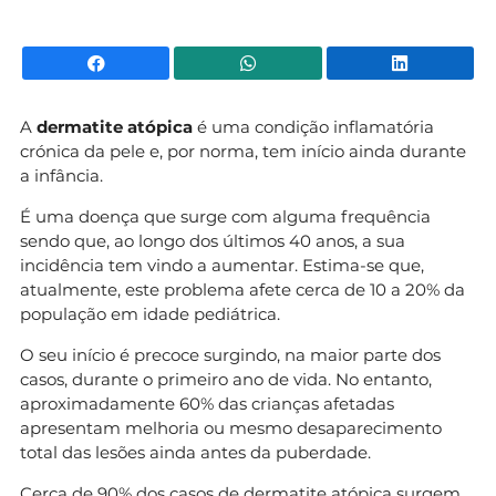
Facebook
WhatsApp
Li
A
dermatite atópica
é uma condição inflamatória
crónica da pele e, por norma, tem início ainda durante
a infância.
É uma doença que surge com alguma frequência
sendo que, ao longo dos últimos 40 anos, a sua
incidência tem vindo a aumentar. Estima-se que,
atualmente, este problema afete cerca de 10 a 20% da
população em idade pediátrica.
O seu início é precoce surgindo, na maior parte dos
casos, durante o primeiro ano de vida. No entanto,
aproximadamente 60% das crianças afetadas
apresentam melhoria ou mesmo desaparecimento
total das lesões ainda antes da puberdade.
Cerca de 90% dos casos de dermatite atópica surgem