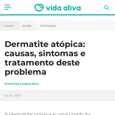
Saúde
Home
Saúde
Patologias
Estética
Dermatite atópica:
Nutrição
causas, sintomas e
Receitas
tratamento deste
problema
Fitness
Mães e Bebés
Enfermeira Isabel Silva
Animais de Estimação
26 Jan, 2018
A dermatite atópica é uma condição