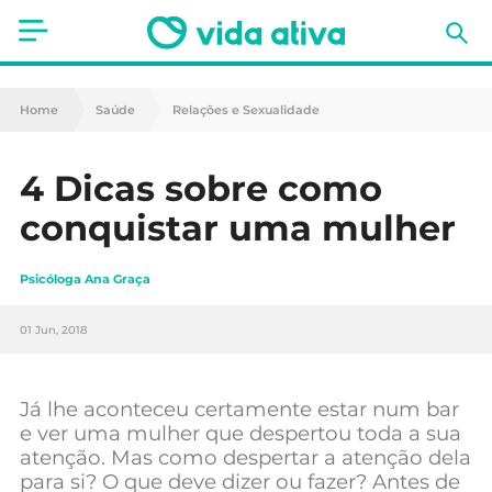
Saúde
Home
Saúde
Relações e Sexualidade
Estética
4 Dicas sobre como
Nutrição
conquistar uma mulher
Receitas
Psicóloga Ana Graça
Fitness
01 Jun, 2018
Mães e Bebés
Animais de Estimação
Já lhe aconteceu certamente estar num bar
e ver uma mulher que despertou toda a sua
atenção. Mas como despertar a atenção dela
para si? O que deve dizer ou fazer? Antes de