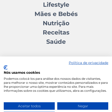
Lifestyle
Mães e Bebés
Nutrição
Receitas
Saúde
Política de privacidade
Nós usamos cookies
Contactos
Quem somos
Autores
Estatuto Editorial
Podemos colocá-los para análise dos nossos dados de visitantes,
para melhorar o nosso site, mostrar conteúdos personalizados e para
Ficha Técnica
Manifesto
lhe proporcionar uma óptima experiência no site. Para mais
informações sobre os cookies que utilizamos, abra as configurações.
Política de Cookies
Termos e Condições
Política de Privacidade
Aceitar todos
Negar