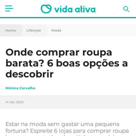
Saúde
Home
Lifestyle
Moda
Estética
Onde comprar roupa
Nutrição
barata? 6 boas opções a
Receitas
descobrir
Fitness
Mónica Carvalho
Mães e Bebés
14 Set, 2023
Animais de Estimação
Estar na moda sem gastar uma pequena
fortuna? Espreite 6 lojas para comprar roupa