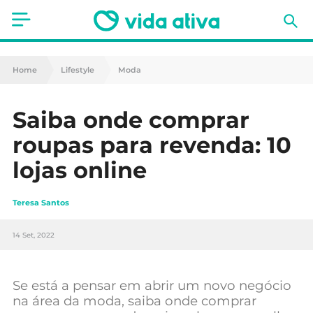
Saúde
Home
Lifestyle
Moda
Estética
Saiba onde comprar
Nutrição
roupas para revenda: 10
Receitas
lojas online
Fitness
Teresa Santos
Mães e Bebés
14 Set, 2022
Animais de Estimação
Se está a pensar em abrir um novo negócio
na área da moda, saiba onde comprar