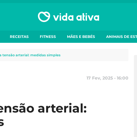
RECEITAS
FITNESS
MÃES E BEBÉS
ANIMAIS DE ES
a tensão arterial: medidas simples
17 Fev, 2025 - 16:00
nsão arterial:
s