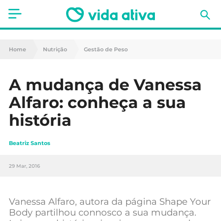
Saúde
Home
Nutrição
Gestão de Peso
Estética
A mudança de Vanessa
Nutrição
Alfaro: conheça a sua
Receitas
história
Fitness
Beatriz Santos
Mães e Bebés
29 Mar, 2016
Animais de Estimação
Vanessa Alfaro, autora da página Shape Your
Body partilhou connosco a sua mudança.